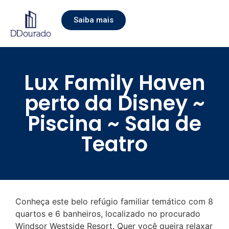
Saiba mais
Lux Family Haven
perto da Disney ~
Piscina ~ Sala de
Teatro
Conheça este belo refúgio familiar temático com 8
quartos e 6 banheiros, localizado no procurado
Windsor Westside Resort. Quer você queira relaxar